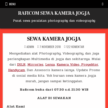
Skip
MENU
to
content
RAFICOM SEWA KAMERA JOGJA
Pusat sewa peralatan photography dan videography
SEWA KAMERA JOGJA
PADA
ADMIN
7 NOVEMBER 2018
122 KOMENTAR
SEWA
KAMERA
Menyediakan alat Photography, Videography, dan juga
JOGJA
perlengkapan Multimedia di jogja dan sekitarnya. Mulai
dari
DSLR
,
Mirrorles
,
Lensa
,
Kamera Video
,
Proyektor
,
Handycam
, Dan Assesoris kamera lainya. Update Promo
di sosial media kita. Yok buruan sewa kamera jogja
murah, jangan sampai ketinggalan.
Raficom buka dari 07:30 s.d. 21:30
WIB
ALAT DI SEWAKAN
Alat Kami