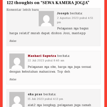
122 thoughts on “
SEWA KAMERA JOGJA
”
Navigasi
Komentar lebih baru
Joseph
berkata:
komentar
2 Agustus 2023 pukul 4:51
pm
Pelayanan nya bagus
harga relatif murah dapat diskon Joss, mantepp
Balas
Mashari Saputra
berkata:
22 Juli 2023 pukul 8:46 am
Pelayanan nya oke, harga nya juga sesuai
dengan kebutuhan mahasiswa. Top deh
Balas
eka pras
berkata:
15 Juli 2023 pukul 4:13 pm
alat2 nya lengkap, pelayanan juga ramah