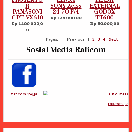
PROYEKTO
LENSA
FLASH
R
SONY Zeiss
EXTERNAL
PANASONI
24-7O F/4
GODOX
C PT-VX610
TT600
Rp 135.000,00
Rp 1.100.000,0
Rp 50.000,00
0
Pages:
Previous
1
2
3
4
Next
Sosial Media
Raficom
raficom.jogja
raficom_jog