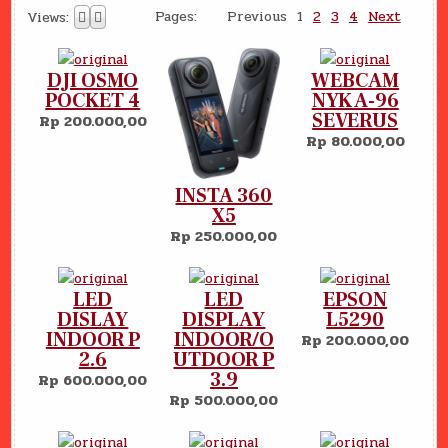
Pages:
Previous
1
2
3
4
Next
Views:
DJI OSMO
WEBCAM
POCKET 4
NYK A-96
SEVERUS
Rp 200.000,00
Rp 80.000,00
INSTA 360
X5
Rp 250.000,00
LED
LED
EPSON
DISLAY
DISPLAY
L5290
INDOOR P
INDOOR/O
Rp 200.000,00
2.6
UTDOOR P
3.9
Rp 600.000,00
Rp 500.000,00