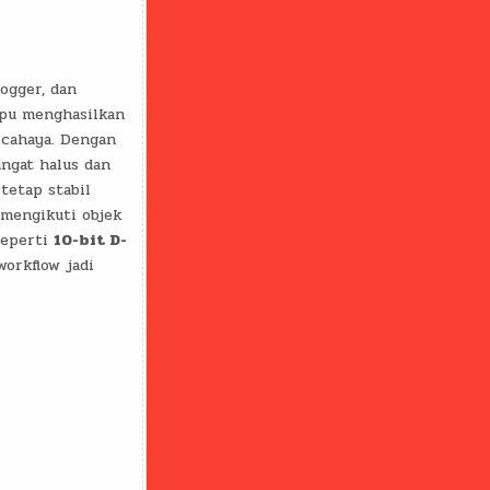
ogger, dan
mpu menghasilkan
 cahaya. Dengan
ngat halus dan
tetap stabil
engikuti objek
seperti
10-bit D-
workflow jadi