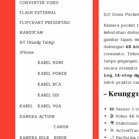
CONVERTER VIDEO
FLASH EXTERNAL
DJI Osmo Pocket
FLIPCHART PRESENTASI
Kamera pocket t
kebutuhan dokum
HANDYCAM
gambar tajam, de
HT (Handy Talky)
dukungan
4K hi
iPhone
cinematic. Tekn
tanpa goyangan, 
KABEL HDMI
secara otomatis 
KABEL POWER
Log, 14-stop d
lebih praktis t
KABEL RCA
– Keunggu
KABEL SDI
KABEL
KABEL VGA
📸 Sensor 1-i
🎬 Video 4K 
KAMERA ACTION
🎥 Stabilisas
CANON
🎯 ActiveTrac
🌙 Performa l
KAMERA DSLR
NIKON