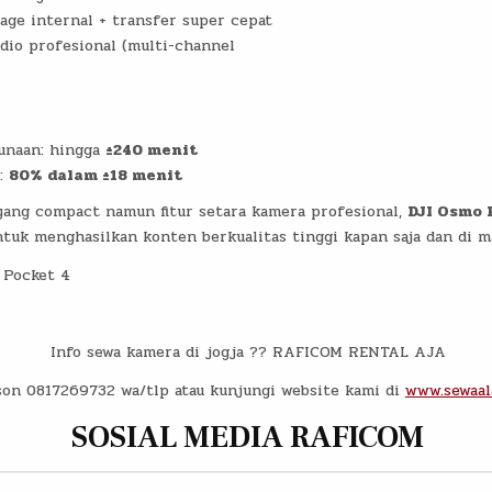
age internal + transfer super cepat
dio profesional (multi-channel
unaan: hingga
±240 menit
g:
80% dalam ±18 menit
ang compact namun fitur setara kamera profesional,
DJI Osmo 
ntuk menghasilkan konten berkualitas tinggi kapan saja dan di ma
 Pocket 4
Info sewa kamera di jogja ?? RAFICOM RENTAL AJA
son 0817269732 wa/tlp atau kunjungi website kami di
www.sewaal
SOSIAL MEDIA RAFICOM