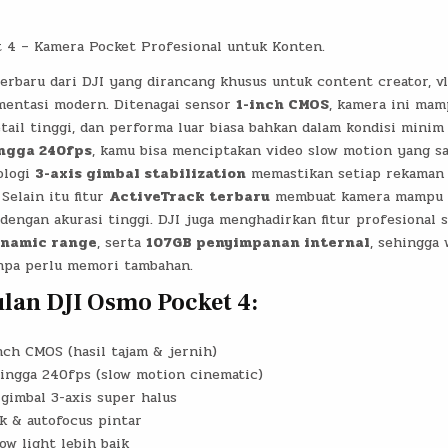
 4 – Kamera Pocket Profesional untuk Konten.
erbaru dari
DJI
yang dirancang khusus untuk content creator, vl
entasi modern. Ditenagai sensor
1-inch CMOS
, kamera ini ma
tail tinggi, dan performa luar biasa bahkan dalam kondisi minim
ngga 240fps
, kamu bisa menciptakan video slow motion yang sa
ologi
3-axis gimbal stabilization
memastikan setiap rekaman 
Selain itu fitur
ActiveTrack terbaru
membuat kamera mampu m
dengan akurasi tinggi. DJI juga menghadirkan fitur profesional 
ynamic range
, serta
107GB penyimpanan internal
, sehingga 
anpa perlu memori tambahan.
lan DJI Osmo Pocket 4:
nch CMOS (hasil tajam & jernih)
hingga 240fps (slow motion cinematic)
i gimbal 3-axis super halus
k & autofocus pintar
ow light lebih baik