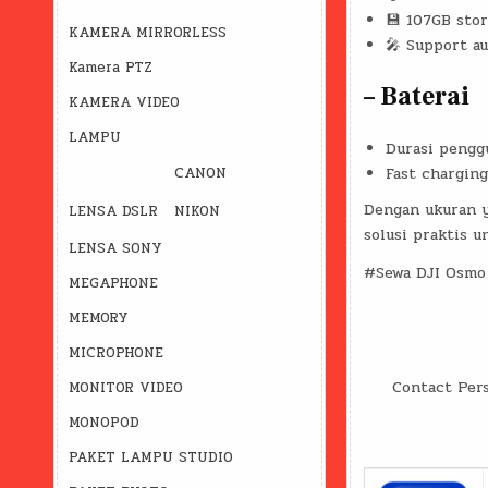
💾 107GB stor
KAMERA MIRRORLESS
🎤 Support au
Kamera PTZ
– Baterai
KAMERA VIDEO
LAMPU
Durasi pengg
CANON
Fast chargin
Dengan ukuran y
LENSA DSLR
NIKON
solusi praktis u
LENSA SONY
#Sewa DJI Osmo
MEGAPHONE
MEMORY
MICROPHONE
Contact Per
MONITOR VIDEO
MONOPOD
PAKET LAMPU STUDIO