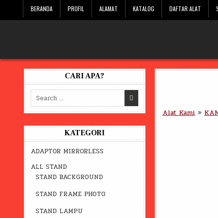
Skip
BERANDA
PROFIL
ALAMAT
KATALOG
DAFTAR ALAT
to
content
CARI APA?
Search
for:
Alat Kami
»
KAM
KATEGORI
ADAPTOR MIRRORLESS
ALL STAND
STAND BACKGROUND
STAND FRAME PHOTO
STAND LAMPU