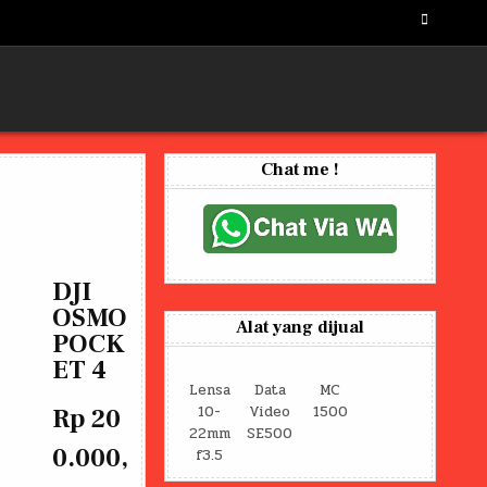
Chat me !
DJI
OSMO
Alat yang dijual
POCK
ET 4
Lensa
Data
MC
10-
Video
1500
Rp 20
22mm
SE500
0.000,
f3.5