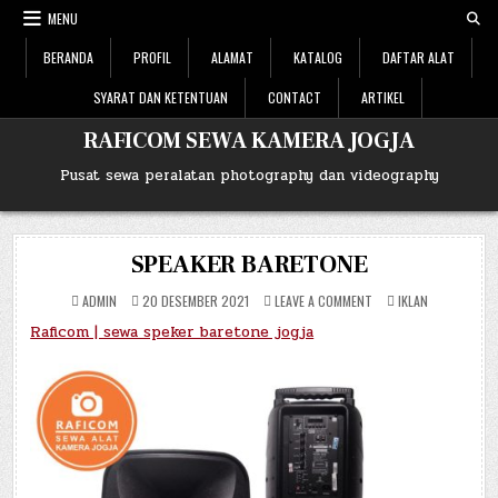
Skip
MENU
to
content
BERANDA
PROFIL
ALAMAT
KATALOG
DAFTAR ALAT
SYARAT DAN KETENTUAN
CONTACT
ARTIKEL
RAFICOM SEWA KAMERA JOGJA
Pusat sewa peralatan photography dan videography
SPEAKER BARETONE
ON
POSTED
ADMIN
20 DESEMBER 2021
LEAVE A COMMENT
IKLAN
SPEAKER
IN
BARETONE
Raficom | sewa speker baretone jogja