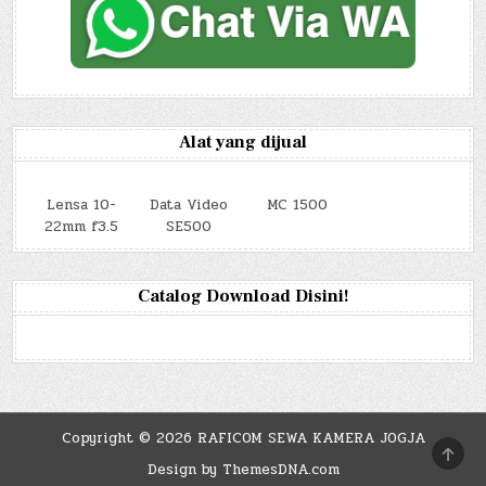
Alat yang dijual
Lensa 10-
Data Video
MC 1500
22mm f3.5
SE500
Catalog Download Disini!
Copyright © 2026 RAFICOM SEWA KAMERA JOGJA
SCRO
TO
Design by ThemesDNA.com
TOP